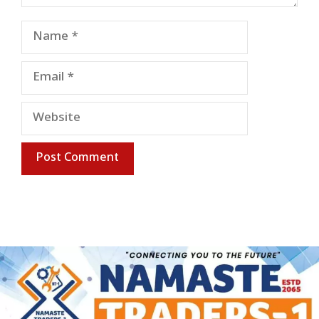
Name
Email
Website