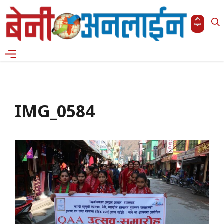
Skip
to
content
Menu
IMG_0584