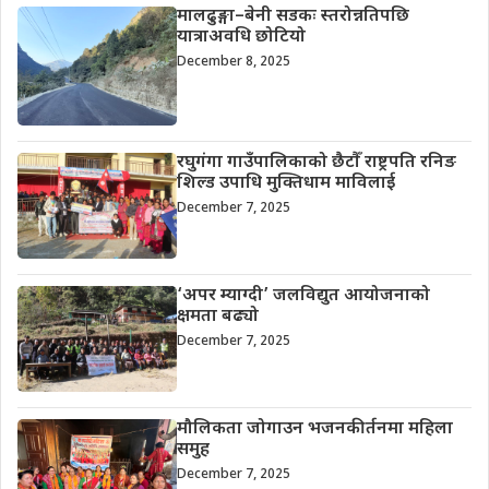
मालढुङ्गा–बेनी सडकः स्तरोन्नतिपछि
यात्राअवधि छोटियो
December 8, 2025
रघुगंगा गाउँपालिकाको छैटौँ राष्ट्रपति रनिङ
शिल्ड उपाधि मुक्तिधाम माविलाई
December 7, 2025
‘अपर म्याग्दी’ जलविद्युत आयोजनाको
क्षमता बढ्यो
December 7, 2025
मौलिकता जोगाउन भजनकीर्तनमा महिला
समुह
December 7, 2025