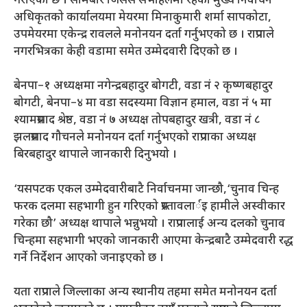
गराएको छ । सोमबार जिसस सभाहलमा रहेको मुख्य निर्वाचन
अधिकृतको कार्यालयमा मेयरमा मिनाकुमारी शर्मा सापकोटा,
उपमेयरमा एकेन्द्र रावलले मनोनयन दर्ता गर्नुभएको छ । राप्रपाले
नगरभित्रका केही वडामा समेत उम्मेदवारी दिएको छ ।
बेनपा–१ अध्यक्षमा नगेन्द्रबहादुर बोगटी, वडा नं २ कृष्णबहादुर
बोगटी, बेनपा–४ मा वडा सदस्यमा विज्ञान हमाल, वडा नं ५ मा
श्यामप्रसाद श्रेष्ठ, वडा नं ७ अध्यक्ष तोपबहादुर खत्री, वडा नं ८
झलप्रसाद गौचनले मनोनयन दर्ता गर्नुभएको राप्रपाका अध्यक्ष
बिरबहादुर थापाले जानकारी दिनुभयो ।
‘यसपटक एकल उम्मेदवारीबाटै निर्वाचनमा जान्छौ,‘चुनाव चिन्ह
फरक दलमा सहभागी हुन गरिएको प्रस्तावलार्इ हामीले अस्वीकार
गरेका छौ’ अध्यक्ष थापाले भन्नुभयो । राप्रपालाई अन्य दलको चुनाव
चिन्हमा सहभागी भएको जानकारी आएमा केन्द्रबाटै उम्मेदवारी रद्ध
गर्ने निर्देशन आएको जनाइएको छ ।
यता राप्रपाले जिल्लाका अन्य स्थानीय तहमा समेत मनोनयन दर्ता