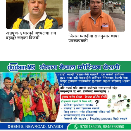
अन्नपूर्ण-६ घारको अध्यक्षमा राम
जिसस म्याग्दीमा राजकुमार थापा
बहादुर खड्का विजयी
पक्कापक्की