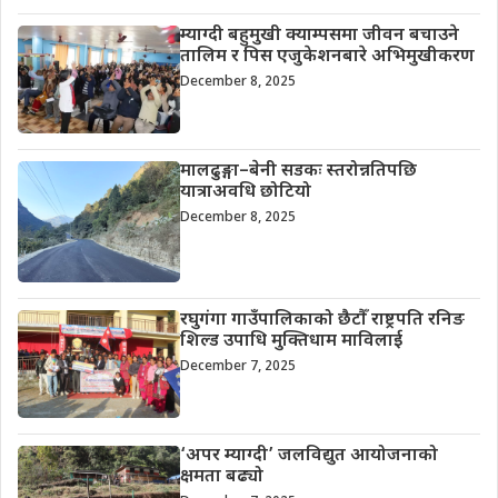
म्याग्दी बहुमुखी क्याम्पसमा जीवन बचाउने
तालिम र पिस एजुकेशनबारे अभिमुखीकरण
December 8, 2025
मालढुङ्गा–बेनी सडकः स्तरोन्नतिपछि
यात्राअवधि छोटियो
December 8, 2025
रघुगंगा गाउँपालिकाको छैटौँ राष्ट्रपति रनिङ
शिल्ड उपाधि मुक्तिधाम माविलाई
December 7, 2025
‘अपर म्याग्दी’ जलविद्युत आयोजनाको
क्षमता बढ्यो