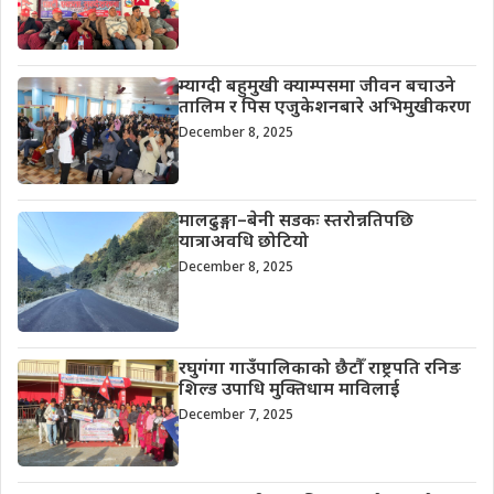
म्याग्दी बहुमुखी क्याम्पसमा जीवन बचाउने
तालिम र पिस एजुकेशनबारे अभिमुखीकरण
December 8, 2025
मालढुङ्गा–बेनी सडकः स्तरोन्नतिपछि
यात्राअवधि छोटियो
December 8, 2025
रघुगंगा गाउँपालिकाको छैटौँ राष्ट्रपति रनिङ
शिल्ड उपाधि मुक्तिधाम माविलाई
December 7, 2025