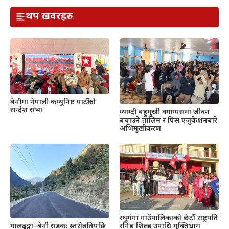
थप खवरहरु
बेनीमा नेपाली कम्युनिष्ट पार्टीको
सन्देश सभा
म्याग्दी बहुमुखी क्याम्पसमा जीवन
बचाउने तालिम र पिस एजुकेशनबारे
अभिमुखीकरण
रघुगंगा गाउँपालिकाको छैटौँ राष्ट्रपति
रनिङ शिल्ड उपाधि मुक्तिधाम
मालढुङ्गा–बेनी सडकः स्तरोन्नतिपछि