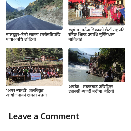
रघुगंगा गाउँपालिकाको छैटौँ राष्ट्रपति
रनिङ शिल्ड उपाधि मुक्तिधाम
मालढुङ्गा–बेनी सडकः स्तरोन्नतिपछि
माविलाई
यात्राअवधि छोटियो
अपडेट : सडकबाट उछिट्टिएर
‘अपर म्याग्दी’ जलविद्युत
ट्याक्सी म्याग्दी नदीमा भेटियो
आयोजनाको क्षमता बढ्यो
Leave a Comment