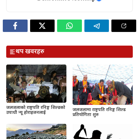
थप खवरहरु
जलजलाको राष्ट्रपति रनिङ्ग शिल्डको
जलजलामा राष्ट्रपति रनिङ्ग शिल्ड
उपाधी न्यू होराइजनलाई
प्रतियोगिता शुरु