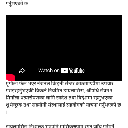
गर्नुभएको छ ।
मृगौला फेल भएर नेशनल किड्नी सेन्टर काठमाण्डौमा उपचार
गराइरहर्नुभएकी विकले नियमित डायलासिस, औषधि सेवन र
मिर्गौला प्रत्यारोपणका लागि स्वदेश तथा विदेशमा रहनुभएका
शुभेच्छुक तथा सहयोगी संस्थालाई सहयोगको याचना गर्नुभएको छ
।
डायलाासिस निःशुल्क भएपनि मासिकरुपमा रगत जाँच गर्नुपर्ने,