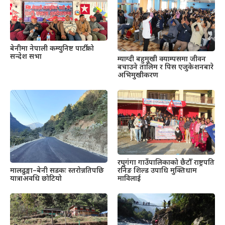
बेनीमा नेपाली कम्युनिष्ट पार्टीको
सन्देश सभा
म्याग्दी बहुमुखी क्याम्पसमा जीवन
बचाउने तालिम र पिस एजुकेशनबारे
अभिमुखीकरण
रघुगंगा गाउँपालिकाको छैटौँ राष्ट्रपति
रनिङ शिल्ड उपाधि मुक्तिधाम
मालढुङ्गा–बेनी सडकः स्तरोन्नतिपछि
माविलाई
यात्राअवधि छोटियो