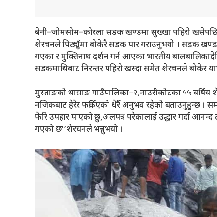
बेनी–जोमसोम–कोरला सडक खण्डमा सुख्खा पहिरो खसेपछि मुस्त
शेरचनले पिठ्युँमा बोकेरै सडक पार गराउनुभयो । सडक खण्डम
गएका र मुक्तिनाथ दर्शन गर्न आएका भारतीय बालबालिकादेखि ब
सडकमाथिबाट निरन्तर पहिरो खस्दा समेत शेरचनले बोकेर यात्रु
मुस्ताङको थासाङ गाउँपालिका–२,नाउरीकोटका ५५ बर्षिय शेर
नजिकबाट हेरेर फर्किएको धेर्रै अनुभव रहेको बताउनुहुन्छ । 
फेरि उपहार पाएको छु,अलपत्र परेकालाई उद्धार गर्दा आनन्द ला
गएको छ’’शेरचनले भन्नुभयो ।