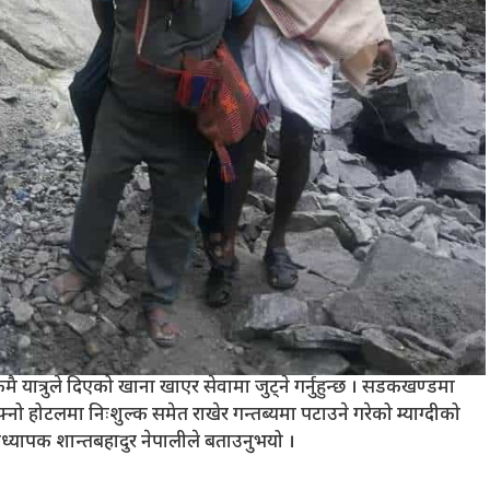
ात्रुले दिएको खाना खाएर सेवामा जुट्ने गर्नुहुन्छ । सडकखण्डमा
फ्नो होटलमा निःशुल्क समेत राखेर गन्तब्यमा पटाउने गरेको म्याग्दीको
ानध्यापक शान्तबहादुर नेपालीले बताउनुभयो ।