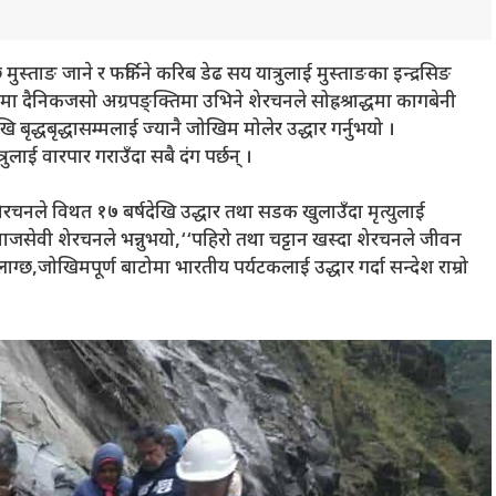
ाङ जाने र फर्किने करिब डेढ सय यात्रुलाई मुस्ताङका इन्द्रसिङ
ा दैनिकजसो अग्रपङ्क्तिमा उभिने शेरचनले सोह्रश्राद्धमा कागबेनी
ृद्धबृद्धासम्मलाई ज्यानै जोखिम मोलेर उद्धार गर्नुभयो ।
लाई वारपार गराउँदा सबै दंग पर्छन् ।
चनले विथत १७ बर्षदेखि उद्धार तथा सडक खुलाउँदा मृत्युलाई
समाजसेवी शेरचनले भन्नुभयो,‘‘पहिरो तथा चट्टान खस्दा शेरचनले जीवन
ग्छ,जोखिमपूर्ण बाटोमा भारतीय पर्यटकलाई उद्धार गर्दा सन्देश राम्रो