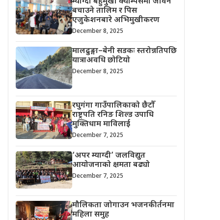
म्याग्दी बहुमुखी क्याम्पसमा जीवन
बचाउने तालिम र पिस
एजुकेशनबारे अभिमुखीकरण
December 8, 2025
मालढुङ्गा–बेनी सडकः स्तरोन्नतिपछि
यात्राअवधि छोटियो
December 8, 2025
रघुगंगा गाउँपालिकाको छैटौँ
राष्ट्रपति रनिङ शिल्ड उपाधि
मुक्तिधाम माविलाई
December 7, 2025
‘अपर म्याग्दी’ जलविद्युत
आयोजनाको क्षमता बढ्यो
December 7, 2025
मौलिकता जोगाउन भजनकीर्तनमा
महिला समुह