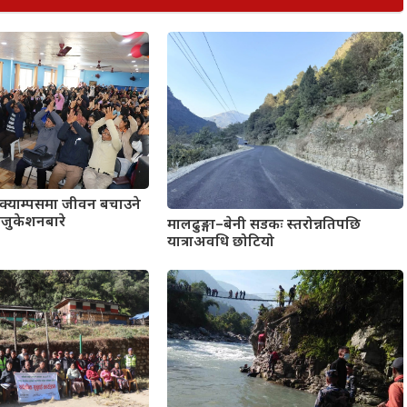
खी क्याम्पसमा जीवन बचाउने
जुकेशनबारे
मालढुङ्गा–बेनी सडकः स्तरोन्नतिपछि
ण
यात्राअवधि छोटियो