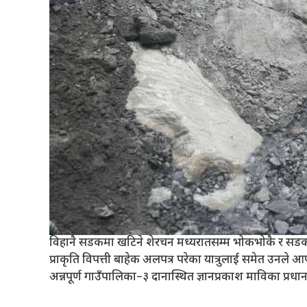
विहानै सडकमा खटिने शेरचन मध्यरातसम्म भोकभोकै र सडकमै य
प्राकृति विपत्ती बाहेक अलपत्र परेका यात्रुलाई समेत उनले आ
अन्नपूर्ण गाउँपालिका–३ दानास्थित ज्ञानप्रकाश माविका प्रध