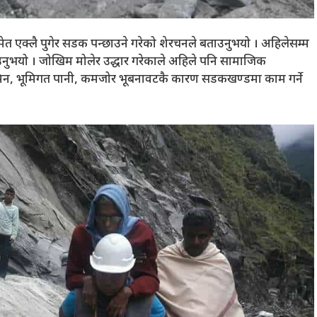
त एक्लै पुगेर सडक पन्छाउने गरेको शेरचनले बताउनुभयो । अहिलेसम्म
ताउनुभयो । जोखिम मोलेर उद्धार गरेकाले अहिले पनि सामाजिक
िन, भूमिगत पानी, कमजोर भूबनावटकै कारण सडकखण्डमा काम गर्ने