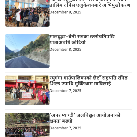
तालिम र पिस एजुकेशनबारे अभिमुखीकरण
December 8, 2025
मालढुङ्गा–बेनी सडकः स्तरोन्नतिपछि
यात्राअवधि छोटियो
December 8, 2025
रघुगंगा गाउँपालिकाको छैटौँ राष्ट्रपति रनिङ
शिल्ड उपाधि मुक्तिधाम माविलाई
December 7, 2025
‘अपर म्याग्दी’ जलविद्युत आयोजनाको
क्षमता बढ्यो
December 7, 2025