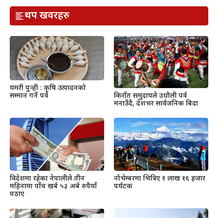
थप खवरहरु
यमरी पुन्ही : कृषि उत्पादनको
सम्मान गर्ने पर्व
किराँत समुदायले उधौली पर्व
मनाउँदै, देशभर सार्वजनिक बिदा
विदेशमा रहेका नेपालीले तीन
नोभेम्बरमा भित्रिए १ लाख १६ हजार
महिनामा पाँच खर्ब ५३ अर्ब रुपैयाँ
पर्यटक
पठाए