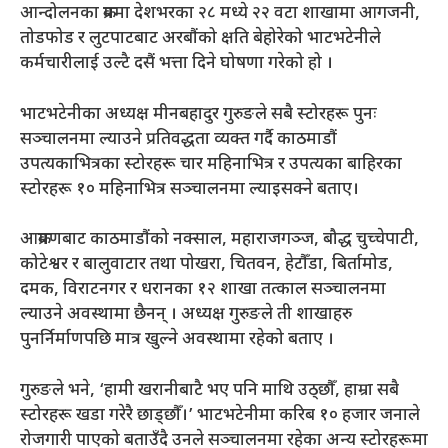
आन्दोलनका क्रममा देशभरका २८ मध्ये २२ वटा शाखामा आगजनी,
तोडफोड र लुटपाटबाट अरबौंको क्षति बेहोरेको भाटभटेनीले
कर्मचारीलाई उल्टै दसैं भत्ता दिने घोषणा गरेको हो ।
भाटभटेनीका अध्यक्ष मीनबहादुर गुरुङले सबै स्टोरहरू पुनः
सञ्चालनमा ल्याउने प्रतिवद्धता व्यक्त गर्दै काठमाडौं
उपत्यकाभित्रका स्टोरहरू चार महिनाभित्र र उपत्यका बाहिरका
स्टोरहरू १० महिनाभित्र सञ्चालनमा ल्याइसक्ने बताए।
आक्रमणबाट काठमाडौंको नक्साल, महाराजगञ्ज, बौद्ध चुच्चेपाटी,
कोटेश्वर र बालुवाटार तथा पोखरा, चितवन, हेटौँडा, बिर्तामोड,
दमक, विराटनगर र धरानका १२ शाखा तत्काल सञ्चालनमा
ल्याउने अवस्थामा छैनन् । अध्यक्ष गुरुङले ती शाखाहरु
पुनर्निर्माणपछि मात्र खुल्ने अवस्थामा रहेको बताए ।
गुरुङले भने, ‘हामी खरानीबाटै भए पनि माथि उठ्छौँ, हाम्रा सबै
स्टोरहरू खडा गरेरै छाड्छौँ।’ भाटभटेनीमा करिब १० हजार जनाले
रोजगारी पाएको बताउँदै उनले सञ्चालनमा रहेका अन्य स्टोरहरूमा