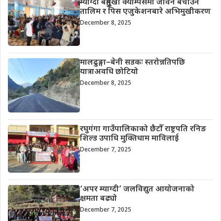
म्याग्दी बहुमुखी क्याम्पसमा जीवन बचाउने
तालिम र पिस एजुकेशनबारे अभिमुखीकरण
December 8, 2025
मालढुङ्गा–बेनी सडकः स्तरोन्नतिपछि
यात्राअवधि छोटियो
December 8, 2025
रघुगंगा गाउँपालिकाको छैटौँ राष्ट्रपति रनिङ
शिल्ड उपाधि मुक्तिधाम माविलाई
December 7, 2025
‘अपर म्याग्दी’ जलविद्युत आयोजनाको
क्षमता बढ्यो
December 7, 2025