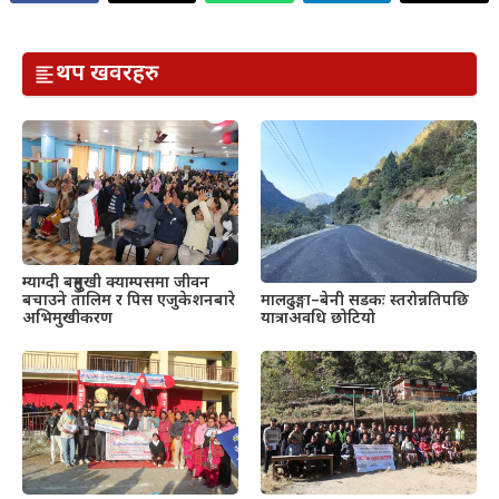
थप खवरहरु
म्याग्दी बहुमुखी क्याम्पसमा जीवन
बचाउने तालिम र पिस एजुकेशनबारे
मालढुङ्गा–बेनी सडकः स्तरोन्नतिपछि
अभिमुखीकरण
यात्राअवधि छोटियो