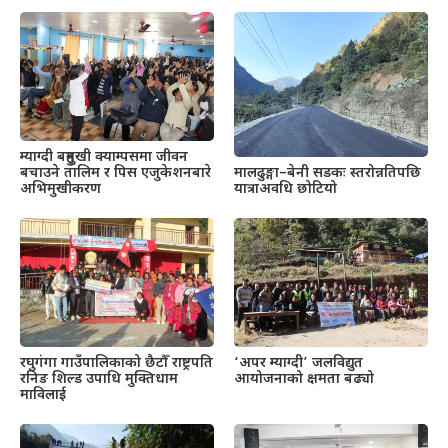
म्याग्दी बहुमुखी क्याम्पसमा जीवन
बचाउने तालिम र पिस एजुकेशनबारे
मालढुङ्गा–बेनी सडकः स्तरोन्नतिपछि
अभिमुखीकरण
यात्राअवधि छोटियो
रघुगंगा गाउँपालिकाको छैटौँ राष्ट्रपति
‘अपर म्याग्दी’ जलविद्युत
रनिङ शिल्ड उपाधि मुक्तिधाम
आयोजनाको क्षमता बढ्यो
माविलाई