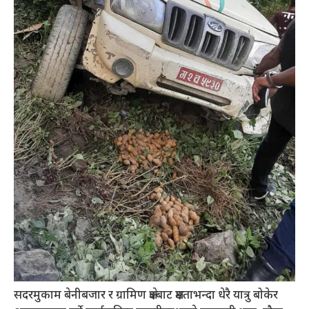
सदरमुकाम बेनीबजार र ग्रामिण क्षेत्रबाट क्षमताभन्दा धेरै यात्रु बोकेर