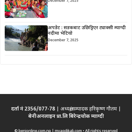
December 7, 2025
अपडेट : सडकबाट उछिट्टिएर ट्याक्सी म्याग्दी
नदीमा भेटियो
December 7, 2025
दर्ता नं 2356/077-78
| अध्यक्ष/सम्पादक हरिकृष्ण गौतम |
बेनीअनलाइन प्रा.लि बिरेन्द्रचोक म्याग्दी
© benionline.com.np | myagdikali.com • All rights reserved