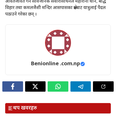
आवतजावत गर्ने सार्वजनिक सवारीसाधनले महारानी थान, बौद्ध
विहार तथा कमलजैशी मन्दिर आसपासका क्षेत्रबाट यात्रुलाई पैदल
पठाउने गरेका छन् ।
Benionline .com.np
थप खवरहरु