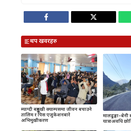
थप खवरहरु
म्याग्दी बहुमुखी क्याम्पसमा जीवन बचाउने
तालिम र पिस एजुकेशनबारे
मालढुङ्गा–बेनी
अभिमुखीकरण
यात्राअवधि छो