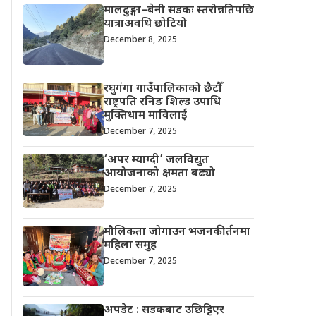
मालढुङ्गा–बेनी सडकः स्तरोन्नतिपछि
यात्राअवधि छोटियो
December 8, 2025
रघुगंगा गाउँपालिकाको छैटौँ
राष्ट्रपति रनिङ शिल्ड उपाधि
मुक्तिधाम माविलाई
December 7, 2025
‘अपर म्याग्दी’ जलविद्युत
आयोजनाको क्षमता बढ्यो
December 7, 2025
मौलिकता जोगाउन भजनकीर्तनमा
महिला समुह
December 7, 2025
अपडेट : सडकबाट उछिट्टिएर