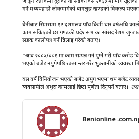
जोड्ने २४ किमी दूरीको यो सडक विसं २०६३ मा मार्ग खुलेक
गर्ने मध्यपहाडी लोकमार्गको बागलुङ खण्डको विकल्प भएक
बेनीबाट सिमसम्म १२ दशमलव पाँच किमी चार वर्षअघि का
काम सकिएको छ। गण्डकी प्रदेशसभाका सांसद रेशम जुग्जाली
सडक कालोपत्र गर्न ढिलाइ गरेको बताए।
“आव २०८०/०८१ मा काम सम्पन्न गर्न पुग्ने गरी पाँच करोड व
भएको बजेट नपुगेपछि रकमान्तर गरेर भुक्तानीको व्यवस्था 
यस वर्ष विनियोजन भएको बजेट अपुग भएमा थप बजेट व्यवस्था
व्यवसायीले अधुरा कामलाई छिटो पूर्णता दिनुपर्ने बताए।
रा
Benionline .com.n