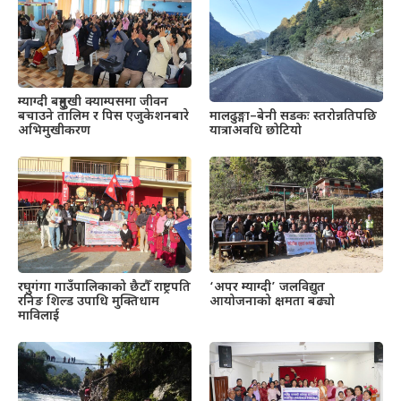
म्याग्दी बहुमुखी क्याम्पसमा जीवन
बचाउने तालिम र पिस एजुकेशनबारे
मालढुङ्गा–बेनी सडकः स्तरोन्नतिपछि
अभिमुखीकरण
यात्राअवधि छोटियो
रघुगंगा गाउँपालिकाको छैटौँ राष्ट्रपति
‘अपर म्याग्दी’ जलविद्युत
रनिङ शिल्ड उपाधि मुक्तिधाम
आयोजनाको क्षमता बढ्यो
माविलाई