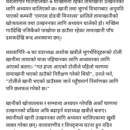
धवलागिरि गाउँपालिका-७ मच्छिममा रहेको तामाखानी उत्खननका
लागि अध्ययन थालिएको छ। खानी तथा भूगर्भ विभागबाट अनुमति
पाएको कम्पनी ‘एमएस दोङयी मिनरल्स’ प्रालिले तामाखानीको
खोजतलास तथा उत्खननका लागि अध्ययन थालेको हो। मच्छिम
गाउँदेखि नजिकैको पाखोमा छ ठाउँमा रहेका तामाखानी पाँच
दशकदेखि बन्द अवस्थामा छन्।
धवलागिरि–७ का वडाध्यक्ष अशोक खत्रीले भूगर्भविद्हरूको टोली
खानीमा तामाको मात्रा पहिचानका लागि अध्ययनका लागि
आएको बताए। “गत हप्ता आएको टोलीले पहिलो चरणमा
तामाखानी भएको ठाउँको निरीक्षण गरेको थियो”, उनले भने,
“टोलीले खानी भएको ठाउँसम्म जाने पहुँचमार्ग निर्माणका लागि
पनि छलफल गरेको छ।”
खानीको खोजतलास र सम्भाव्य अध्ययन गरेपछि अर्को चरणमा
उत्खननको प्रक्रिया अघि बढाइने वडाध्यक्ष खत्रीले बताए।
स्थानीयले खानी उत्खननका लागि अध्ययन थालिएकामा खुसी
व्यक्त गरेका छन्। वातावरणीय र विपद्जन्य घटना हुन नदिन