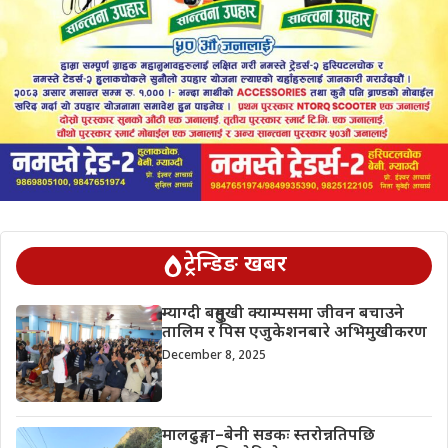
ट्रेन्डिङ खबर
म्याग्दी बहुमुखी क्याम्पसमा जीवन बचाउने
तालिम र पिस एजुकेशनबारे अभिमुखीकरण
December 8, 2025
मालढुङ्गा–बेनी सडकः स्तरोन्नतिपछि