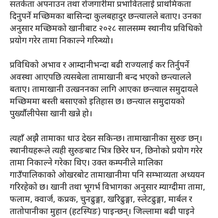
सतर्कता अपनाउन तथा रोजगारीमा प्रभावितलाई प्राथमिकता
दिनुपर्ने मच्छिमका बासिन्दा कुलबहादुर छन्त्यालले बताए। उनका
अनुसार मच्छिमको खानीबाट २०२८ सालसम्म स्थानीय प्रविधिको
प्रयोग गरेर तामा निकाल्ने गरिन्थ्यो।
प्रविधिको अभाव र आम्दानीभन्दा बढी राज्यलाई कर तिर्नुपर्ने
अवस्था आएपछि त्यसबेला तामाखानी बन्द भएको छन्त्यालले
बताए। तामाखानी उत्खननका लागि आएका छन्त्याल समुदायले
मच्छिममा बस्ती बसाएको इतिहास छ। छन्त्याल समुदायको
पुर्ख्याैलीपेसा खानी खन्ने हो।
त्यहाँ अझै तामाका धाउ देख्न सकिन्छ। तामाखानीका सुरुङ छन्।
स्थानीयहरूले त्यही सुरुङबाट भित्र छिरेर घन, छिनोको प्रयोग गरेर
तामा निकाल्ने गरेका थिए। उक्त कम्पनीले मालिका
गाउँपालिकाको ओखरबोट तामाखानीमा पनि सम्भाव्यता अध्ययन
गरिरहेको छ। खानी तथा भूगर्भ विभागका अनुसार म्याग्दीमा तामा,
फलाम, क्वार्ज, कप्रक, चुनढुङ्गा, खरिढुङ्गा, स्लेटढुङ्गा, मार्बल र
तातोपानीका मुहान (हटस्पिङ) पाइन्छन्। जिल्लामा बढी पाइने