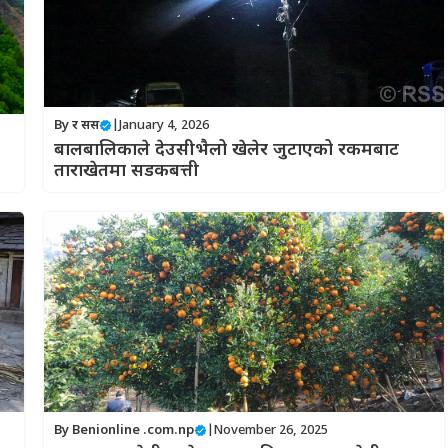
By र सस
|
January 4, 2026
बालबालिकाले देउसीभैलो खेलेर जुटाएको रकमबाट
ताराखेतमा सडकबत्ती
By
Benionline .com.np
|
November 26, 2025