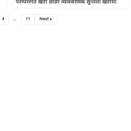
परम्परागत खेती छाडेर व्यावसायिक सुन्तला खेतीमा
4
…
11
Next