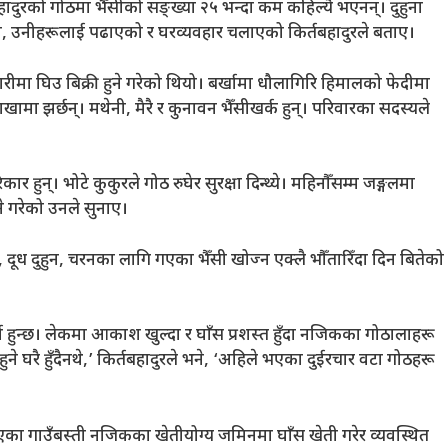
ादुरको गोठमा भैँसीको सङ्ख्या २५ भन्दा कम कहिल्यै भएनन्। दुहुना
ाएको, उनीहरूलाई पढाएको र घरव्यवहार चलाएको किर्तबहादुरले बताए।
ारीमा घिउ बिक्री हुने गरेको थियो। बर्खामा धौलागिरि हिमालको फेदीमा
खामा झर्छन्। मथेनी, मैरै र कुनावन भैँसीखर्क हुन्। परिवारका सदस्यले
 हुन्। भोटे कुकुरले गोठ रुघेर सुरक्षा दिन्थ्ये। महिनौँसम्म जङ्गलमा
ने गरेको उनले सुनाए।
ूध दुहुन, चरनका लागि गएका भैँसी खोज्न एक्लै भौँतारिँदा दिन बितेको
हुन्छ। लेकमा आकाश खुल्दा र घाँस प्रशस्त हुँदा नजिकका गोठालाहरू
ने घरै हुँदैनथे,’ किर्तबहादुरले भने, ‘अहिले भएका दुईरचार वटा गोठहरू
ा गाउँबस्ती नजिकका खेतीयोग्य जमिनमा घाँस खेती गरेर व्यवस्थित