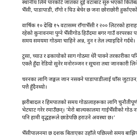
स्थानीय लिमे पारकोटे जातका दुई वटाबाट सुरु भएको किर्तबह
भैँसी, पाडापाडी, राँगो र घिउ बेचेर छ जना छोराछोरी हुर्क
वार्षिक १० देखि १५ वटासम्म राँगाभैँसी र २०० लिटरको हाराह
रहेको कुनावनमा पुग्ने भैँसीगोठ हिउँदमा बगर गाउँ वरपरका पा
समय समयमा गोठमा चाहिने अन्न, नुन र तेल ल्याइदिने गर्दथे।
टुसा, च्याउ र ढकायोको साग गोठमा धेरै पाक्ने तरकारीका परिकार
एक्लै हुँदा रेडियो सुनेर मनोरञ्जन र सूचना तथा जानकारी लि
चरनका लागि जङ्गल जान नसक्ने पाडापाडीलाई घाँस जुटाउन, द
पत्तै हुँदैनथ्यो।
झरीबादल र हिमपातको समय गोठालाहरूका लागि चुनौतीपूर्ण 
भेटघाट गरेर रमाउँछन्। ‘मेरो बाल्यकालमा गाईभैँसीको गोठ नहु
पनि हामी वृद्धहरूले छाडेपछि हराउने अवस्था छ।’
भैँसीपालनमा छ दशक बिताएका उहाँले पछिल्लो समय बाझिएक