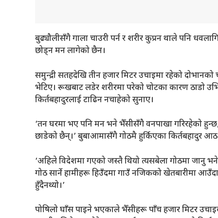
बुढ्यौलीसँगै गाला चाउरी पर्न र शरीर कुप्रन थाले पनि धवला
छोड्न मन लागेको छैन।
समुन्द्री सतहदेखि तीन हजार मिटर उचाइमा रहेको दोभानको
भेटिए। रूखबाट लडेर शरीरमा परेको चोटका कारण ठाडो उभिन
किर्तबहादुरलाई टाढिन नचाहेको सुनाए।
‘तन घरमा भए पनि मन भने भैँसीसँगै वनपाखा गरिरहेको हुन्छ,
छाडेको छैन्।’ बुबाआमासँगै गोठमै हुर्किएका किर्तबहादुर आठ
‘अहिले विदेशमा गएको जस्तै थियो त्यसबेला गोठमा जानु भन
गोठ सार्ने हामीहरू हिउँदमा गाउँ नजिकको खेतबारीमा आउँदा मा
हुँदैनथ्यो।’
पोषिलो घाँस पाइने भएकाले भैँसीहरू पाँच हजार मिटर उचाइक