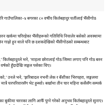
गिरि गाउँपालिका–४ बगरका ८० वर्षीय किर्तबहादुर घर्तीलाई भैँसीगोठ
 चरन खर्कमा चरिरहेका भैँसीहरूको गतिविधि नियालेर बसेको अवस्थामा
 गाह्रो हुन थाले पनि छ दशकदेखिको भैँसीगोठको सम्बन्धबाट
’ किर्तबहादुरले भने, ‘माइला छोरालाई गोठ जिम्मा लगाए पनि गोठ बस्न
 वर्षको हुँदादेखि जङ्गल पसेका थिए।
ेको,’ उनले भने, ‘झरिबादल नभनी लेक र बेँशीका भिरपहरा, जङ्गलमा
त्रै घरपरिवारसँग भेट हुन्थ्यो। बर्खामा तीन चार महिना कसैसँग सम्पर्क
ा बुकीमा चरनका लागि आफैँ पुग्ने गरेको अनुभव किर्तबहादुरले सुनाए।