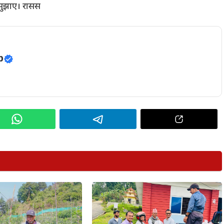
 सुझाए। रासस
p