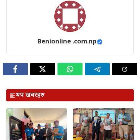
Benionline .com.np
थप खवरहरु