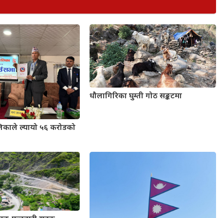
धौलागिरिका घुम्ती गोठ सङ्कटमा
लिकाले ल्यायो ५६ करोडको