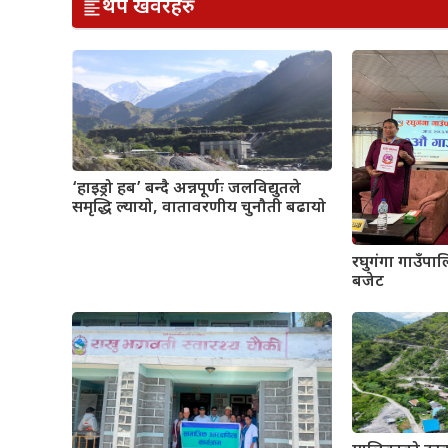
थप खवरहरु
‘हाइड्रो हब’ बन्दै अन्नपूर्णः जलविद्युतले
समृद्धि ल्यायो, वातावरणीय चुनौती बढायो
रघुगंगा गाउँपा
बजेट