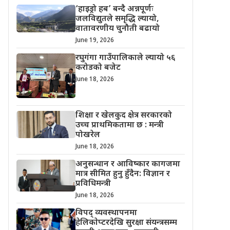
‘हाइड्रो हब’ बन्दै अन्नपूर्णः
जलविद्युतले समृद्धि ल्यायो,
वातावरणीय चुनौती बढायो
June 19, 2026
रघुगंगा गाउँपालिकाले ल्यायो ५६
करोडको बजेट
June 18, 2026
शिक्षा र खेलकुद क्षेत्र सरकारको
उच्च प्राथमिकतामा छ : मन्त्री
पोखरेल
June 18, 2026
अनुसन्धान र आविष्कार कागजमा
मात्र सीमित हुनु हुँदैन: विज्ञान र
प्रविधिमन्त्री
June 18, 2026
विपद् व्यवस्थापनमा
हेलिकाेप्टरदेखि सुरक्षा संयन्त्रसम्म