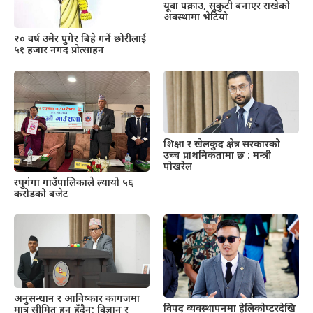
यूवा पक्राउ, सुकुटी बनाएर राखेको
अवस्थामा भेटियो
२० वर्ष उमेर पुगेर बिहे गर्ने छोरीलाई
५१ हजार नगद प्रोत्साहन
शिक्षा र खेलकुद क्षेत्र सरकारको
उच्च प्राथमिकतामा छ : मन्त्री
पोखरेल
रघुगंगा गाउँपालिकाले ल्यायो ५६
करोडको बजेट
अनुसन्धान र आविष्कार कागजमा
विपद् व्यवस्थापनमा हेलिकाेप्टरदेखि
मात्र सीमित हुनु हुँदैन: विज्ञान र