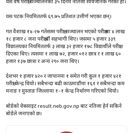
यस वर्ष परीक्षा सञ्चालनको ३५ दिनमै नतिजा सार्वजनिक गरेको हो।
यस पटक नियमिततर्फ ६९.७५ प्रतिशत उत्तीर्ण भएका छन्।
गत वैशाख १४-२७ गतेसम्म परीक्षा सञ्चालन भएको परीक्षामा ४ लाख
१८ हजार ८ जना परीक्षार्थी सहभागी थिए। जसमा ५ हजार ३३९
विद्यालयका नियमिततर्फ ३ लाख ३२ हजार १७८ विद्यार्थीले परीक्षा
दिएका थिए। त्यसमा १ लाख ७२, हजार ०१२ छात्र र १ लाख ६०
हजार १३७ छात्रा र अन्य २९० जना थिए।
देशभर १ हजार ४२० र जापानमा १ समेत गरी कुल १ हजार ४२१
परीक्षा केन्द्र थियो। सबैभन्दा बढी काठमाडौंमा १६१ र सबैभन्दा कम
मनाङ र मुस्ताङ जिल्लामा १–१ केन्द्र निर्धारण गरिएको थियो।
बोर्डको वेबसाइट result.neb.gov.np बाट नतिजा हेर्न सकिने
बोर्डले जनाएको छ।