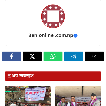
Benionline .com.np
थप खवरहरु