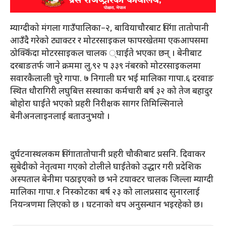
म्याग्दीको मंगला गाउँपालिका–२, बावियाचौरबाट सिंगा तातोपानी
आउँदै गरेको ट्याक्टर र मोटरसाइकल फापरखेतमा एकआपसमा
ठोक्किँदा मोटरसाइकल चालक ्घाईते भएका छन् । बेनीबाट
दरबाङतर्फ जाने क्रममा लु.९२ प ३३९ नंंबरको मोटरसाइकलमा
सवारकैलाली चुरे गापा. ७ निगाली घर भई मालिका गापा.६ दरवाङ
स्थित धौरागिरी लघुबित्त सस्थाका कर्मचारी बर्ष ३२ को तेज बहादुर
बोहोरा घाईते भएको प्रहरी निरीक्षक सागर तिमिल्सिनाले
बेनीअनलाइनलाई बताउनुभयो ।
दुर्घटनास्थलकम सिंगातातोपानी प्रहरी चौकीबाट प्रसनि. दिवाकर
सुबेदीको नेतृत्वमा गएको टोलीले घाईतेको उद्धार गरी प्रदेशिक
अस्पताल बेनीमा पठाइएको छ भने टयाक्टर चालक जिल्ला म्याग्दी
मालिका गापा.१ निस्कोटका बर्ष २३ को लालप्रसाद सुनारलाई
नियन्त्रणमा लिएको छ । घटनाको थप अनुसन्धान भइरहेको छ।