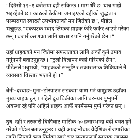
“दिउँसो १२–१ बजेसम्म दही सकिन्छ । माग धेरै छ, धान्न गाह्रो
भइरहेको छ । काठको ठेकीमा जमाइएको दहीको शुद्धता र
परम्परागत स्वादले उपभोक्ताको मन जितेको छ”, पौडेल
भन्नुहुन्छ,“एकपटक स्वाद लिएका ग्राहक फेरि फर्केर आउने गरेका
छन् । बजारीकरणका लागि प्रचारप्रसार पनि गर्नुपरेको छैन ।”
उहाँ ग्राहकको मन जितेमा सफलताका लागि अर्को कुनै उपाय
गर्नुनपर्ने बताउनुहुन्छ । “ठुलो विज्ञापन केही गरिएको छैन”,
पौडेलले भन्नुभयो, “ग्राहकको सन्तुष्टि र सकारात्मक प्रतिक्रियाले नै
व्यवसाय विस्तार भएको हो ।”
बेनी–दरबाङ–मुना–ढोरपाटन सडकमा यात्रा गर्ने यात्रुहरू उहाँका
मुख्य ग्राहक हुन् । पहिले दुध बिक्रीका लागि घर–घर पुग्नुपर्ने
अवस्था रहे पनि अहिले ग्राहक आफैँ फार्मसम्म पुग्ने गरेका छन् ।
दुध, दही र तरकारी बिक्रीबाट मासिक ५० हजारभन्दा बढी बचत हुने
गरेको पौडेल बताउनुहुन्छ । यही आम्दानीबाट वैदेशिक रोजगारीका
लागि लिएको ऋण तिर्नुका साथै चार सन्तानलाई स्नातक तहसम्म