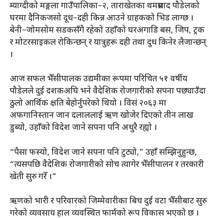
म्याग्दीको मङ्गला गाउँपालिका–२, ताराखेतका थमप्रसाद पौडेलको
घरमा दैनिकजसो दूध–दही किन्न आउने ग्राहकको भिड लाग्छ ।
बेनी–जोमसोम सडकसँगै रहेको उहाँको घरअगाडि बस, जिप, ट्रक
र मोटरसाइकल रोकिन्छन् र यात्रुहरू दही तथा दुध किनेर लैजान्छन्
।
आज सफल भैँसीपालक उद्यमीका रूपमा परिचित ५१ वर्षीय
पौडेलले दुई दशकअघि भने वैदेशिक रोजगारीको सपना पछ्याउँदा
ठुलो आर्थिक क्षति बेहोर्नुपरेको थियो । विसं २०६३ मा
अफगानिस्तान जान दलाललाई ऋण खोजेर दिएको तीन लाख
डुब्यो, उहाँको विदेश जाने सपना पनि अधुरै रह्यो ।
“पैसा फस्यो, विदेश जाने सपना पनि टुट्यो,” उहाँ सम्झिनुहुन्छ,
“त्यसपछि वैदेशिक रोजगारीको सोच त्यागेर भैँसीपालन र तरकारी
खेती सुरु गरेँ ।”
ऋणको भारी र परिवारको जिम्मेवारीका बिच दुई वटा भैँसीबाट सुरु
गरेको व्यवसाय हाल व्यवस्थित फार्मको रूप विकास भएको छ ।