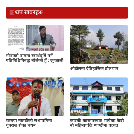
थप खवरहरु
मोनाको नाममा स्वार्थपूर्ति गर्ने
गतिविधिविरुद्ध बोलेको हुँ : जुग्जाली
ओझेलमा ऐतिहासिक ढोलथान
रास्वपा म्याग्दीको सभापतिमा
कास्की कारागारबाट भागेका कैदी
यूवराज रोका चयन
नौ महिनापछि म्याग्दीमा पक्राउ