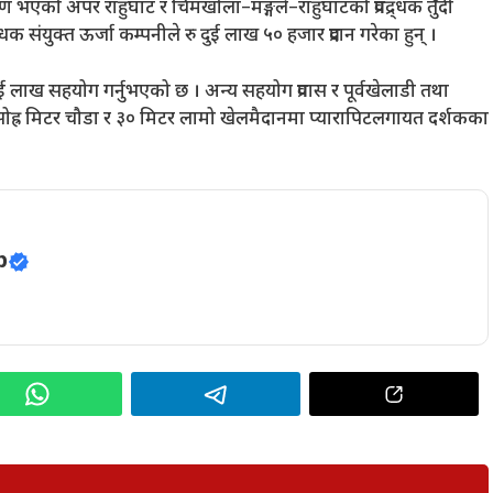
ाण भएको अपर राहुघाट र चिमखोला–मङ्गले–राहुघाटको प्रवद्र्धक तुँदी
क संयुक्त ऊर्जा कम्पनीले रु दुई लाख ५० हजार प्रदान गरेका हुन् ।
ुई लाख सहयोग गर्नुभएको छ । अन्य सहयोग प्रवास र पूर्वखेलाडी तथा
सोह्र मिटर चौडा र ३० मिटर लामो खेलमैदानमा प्यारापिटलगायत दर्शकका
p