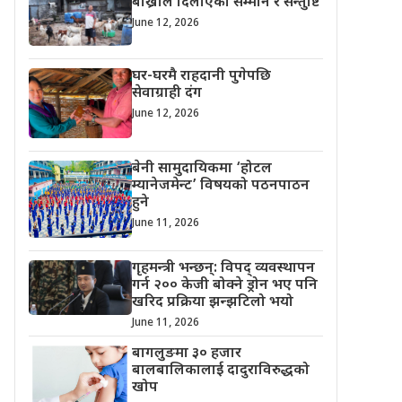
बाख्राले दिलाएको सम्मान र सन्तुष्टि
June 12, 2026
घर-घरमै राहदानी पुगेपछि
सेवाग्राही दंग
June 12, 2026
बेनी सामुदायिकमा ‘होटल
म्यानेजमेन्ट’ विषयको पठनपाठन
हुने
June 11, 2026
गृहमन्त्री भन्छन्: विपद् व्यवस्थापन
गर्न २०० केजी बोक्ने ड्रोन भए पनि
खरिद प्रक्रिया झन्झटिलो भयो
June 11, 2026
बागलुङमा ३० हजार
बालबालिकालाई दादुराविरुद्धको
खोप