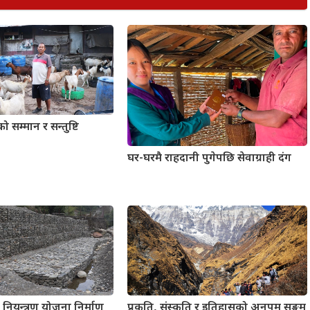
 सम्मान र सन्तुष्टि
घर-घरमै राहदानी पुगेपछि सेवाग्राही दंग
 नियन्त्रण योजना निर्माण
प्रकृति, संस्कृति र इतिहासको अनुपम सङ्गम