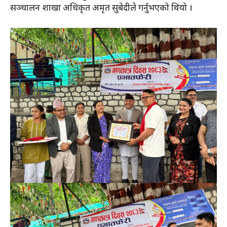
सञ्चालन शाखा अधिकृत अमृत सुबेदीले गर्नुभएको थियो ।