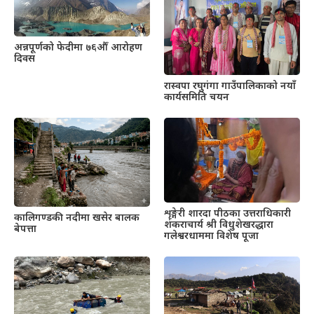
अन्नपूर्णको फेदीमा ७६औँ आरोहण
दिवस
रास्वपा रघुगंगा गाउँपालिकाको नयाँ
कार्यसमिति चयन
शृङ्गेरी शारदा पीठका उत्तराधिकारी
कालिगण्डकी नदीमा खसेर बालक
शंकराचार्य श्री विधुशेखरद्धारा
बेपत्ता
गलेश्वरधाममा विशेष पूजा