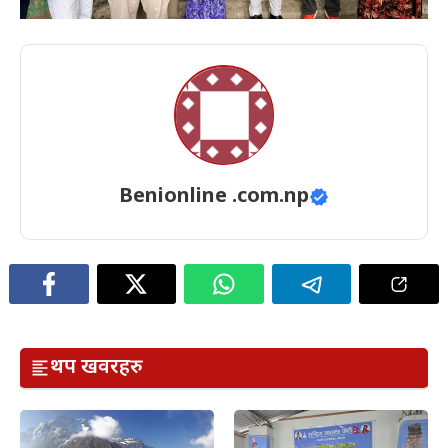
Benionline .com.np
थप खवरहरु