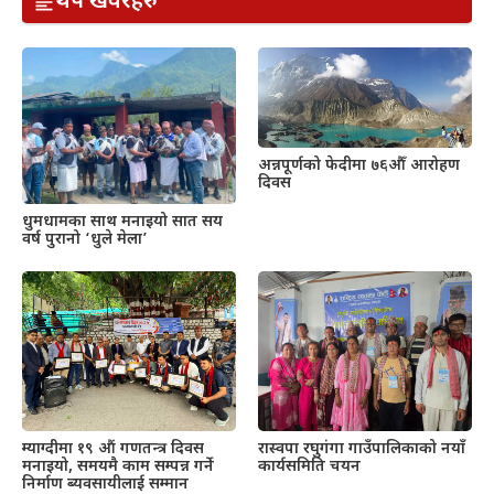
थप खवरहरु
अन्नपूर्णको फेदीमा ७६औँ आरोहण
दिवस
धुमधामका साथ मनाइयो सात सय
वर्ष पुरानो ‘धुले मेला’
म्याग्दीमा १९ औं गणतन्त्र दिवस
रास्वपा रघुगंगा गाउँपालिकाको नयाँ
मनाइयो, समयमै काम सम्पन्न गर्ने
कार्यसमिति चयन
निर्माण ब्यवसायीलाई सम्मान