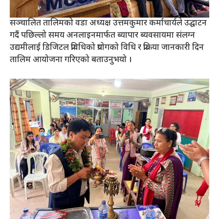
सञ्चालित तालिमको वडा अध्यक्ष उत्तमकुमार कर्माचार्यले उद्घाटन
गदैं पछिल्लो समय अनलाइनमार्फत ब्यापार ब्यवसायमा संलग्न
उद्यमीलाई डिजिटल प्रविधिको प्रयोगको विधि र प्रक्रिया जानकारी दिन
तालिम आयोजना गरिएको बताउनुभयो ।