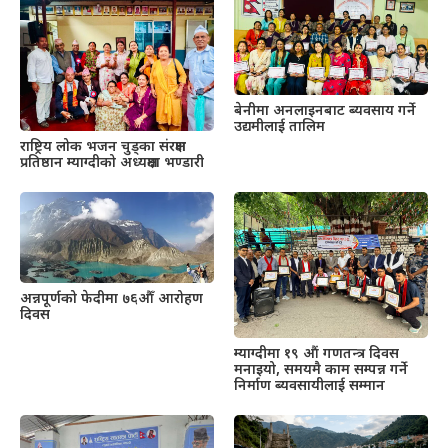
बेनीमा अनलाइनबाट ब्यवसाय गर्ने
उद्यमीलाई तालिम
राष्ट्रिय लोक भजन चुड्का संरक्षण
प्रतिष्ठान म्याग्दीको अध्यक्षमा भण्डारी
अन्नपूर्णको फेदीमा ७६औँ आरोहण
दिवस
म्याग्दीमा १९ औं गणतन्त्र दिवस
मनाइयो, समयमै काम सम्पन्न गर्ने
निर्माण ब्यवसायीलाई सम्मान