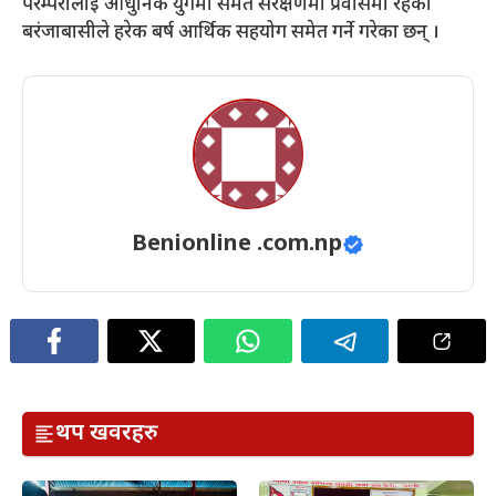
परम्परालाई आधुनिक युगमा समेत संरक्षणमा प्रवासमा रहेका
बरंजाबासीले हरेक बर्ष आर्थिक सहयोग समेत गर्ने गरेका छन् ।
Benionline .com.np
थप खवरहरु