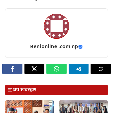
Benionline .com.np
थप खवरहरु