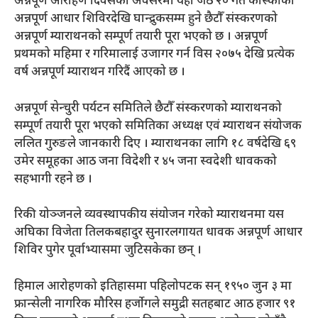
अन्नपूर्ण आरोहण दिवसका अवसरमा यही जेठ २० गते कास्कीको
अन्नपूर्ण आधार शिविरदेखि घान्द्रुकसम्म हुने छैटौँ संस्करणको
अन्नपूर्ण म्याराथनको सम्पूर्ण तयारी पूरा भएको छ । अन्नपूर्ण
प्रथमको महिमा र गरिमालाई उजागर गर्न विस २०७५ देखि प्रत्येक
वर्ष अन्नपूर्ण म्याराथन गरिदैं आएको छ ।
अन्नपूर्ण सेन्चुरी पर्यटन समितिले छैटौँ संस्करणको म्याराथनको
सम्पूर्ण तयारी पूरा भएको समितिका अध्यक्ष एवं म्याराथन संयोजक
ललित गुरुङले जानकारी दिए । म्याराथनका लागि १८ वर्षदेखि ६९
उमेर समूहका आठ जना विदेशी र ४५ जना स्वदेशी धावकको
सहभागी रहने छ ।
रिकी योञ्जनले व्यवस्थापकीय संयोजन गरेको म्याराथनमा यस
अघिका विजेता तिलकबहादुर सुनारलगायत धावक अन्नपूर्ण आधार
शिविर पुगेर पूर्वाभ्यासमा जुटिसकेका छन् ।
हिमाल आरोहणको इतिहासमा पहिलोपटक सन् १९५० जुन ३ मा
फ्रान्सेली नागरिक मौरिस हर्जोगले समुद्री सतहबाट आठ हजार ९१