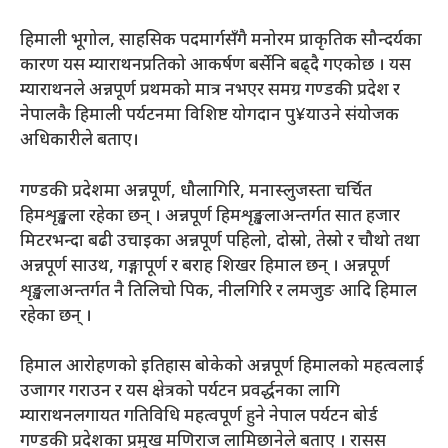
हिमाली भूगोल, साहसिक पदमार्गसँगै मनोरम प्राकृतिक सौन्दर्यका
कारण यस म्याराथनप्रतिको आकर्षण बर्सेनि बढ्दै गएकोछ । यस
म्याराथनले अन्नपूर्ण प्रथमको मात्र नभएर समग्र गण्डकी प्रदेश र
नेपालकै हिमाली पर्यटनमा विशिष्ट योगदान पु¥याउने संयोजक
अधिकारीले बताए।
गण्डकी प्रदेशमा अन्नपूर्ण, धौलागिरि, मनास्लुजस्ता चर्चित
हिमशृङ्खला रहेका छन् । अन्नपूर्ण हिमशृङ्खलाअन्तर्गत सात हजार
मिटरभन्दा बढी उचाइका अन्नपूर्ण पहिलो, दोस्रो, तेस्रो र चौथो तथा
अन्नपूर्ण साउथ, गङ्गापूर्ण र बराह शिखर हिमाल छन् । अन्नपूर्ण
शृङ्खलाअन्तर्गत नै तिलिचो पिक, नीलगिरि र लमजुङ आदि हिमाल
रहेका छन् ।
हिमाल आरोहणको इतिहास बोकेको अन्नपूर्ण हिमालको महत्वलाई
उजागर गराउन र यस क्षेत्रको पर्यटन प्रवर्द्धनका लागि
म्याराथनलगायत गतिविधि महत्वपूर्ण हुने नेपाल पर्यटन बोर्ड
गण्डकी प्रदेशका प्रमुख मणिराज लामिछानेले बताए । रासस