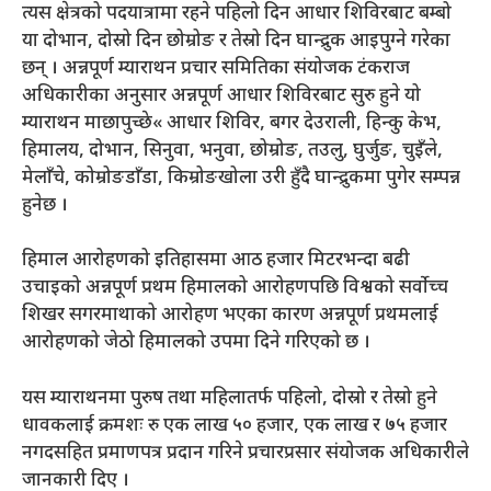
त्यस क्षेत्रको पदयात्रामा रहने पहिलो दिन आधार शिविरबाट बम्बो
या दोभान, दोस्रो दिन छोम्रोङ र तेस्रो दिन घान्द्रुक आइपुग्ने गरेका
छन् । अन्नपूर्ण म्याराथन प्रचार समितिका संयोजक टंकराज
अधिकारीका अनुसार अन्नपूर्ण आधार शिविरबाट सुरु हुने यो
म्याराथन माछापुच्छे« आधार शिविर, बगर देउराली, हिन्कु केभ,
हिमालय, दोभान, सिनुवा, भनुवा, छोम्रोङ, तउलु, घुर्जुङ, चुइँले,
मेलाँचे, कोम्रोङडाँडा, किम्रोङखोला उरी हुँदै घान्द्रुकमा पुगेर सम्पन्न
हुनेछ ।
हिमाल आरोहणको इतिहासमा आठ हजार मिटरभन्दा बढी
उचाइको अन्नपूर्ण प्रथम हिमालको आरोहणपछि विश्वको सर्वोच्च
शिखर सगरमाथाको आरोहण भएका कारण अन्नपूर्ण प्रथमलाई
आरोहणको जेठो हिमालको उपमा दिने गरिएको छ ।
यस म्याराथनमा पुरुष तथा महिलातर्फ पहिलो, दोस्रो र तेस्रो हुने
धावकलाई क्रमशः रु एक लाख ५० हजार, एक लाख र ७५ हजार
नगदसहित प्रमाणपत्र प्रदान गरिने प्रचारप्रसार संयोजक अधिकारीले
जानकारी दिए ।