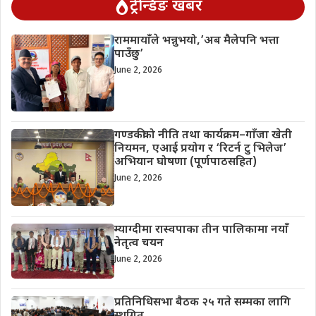
ट्रेन्डिङ खबर
राममायाँले भन्नुभयो,’अब मैलेपनि भत्ता
पाउँछु’
June 2, 2026
गण्डकीको नीति तथा कार्यक्रम–गाँजा खेती
नियमन, एआई प्रयोग र ‘रिटर्न टु भिलेज’
अभियान घोषणा (पूर्णपाठसहित)
June 2, 2026
म्याग्दीमा रास्वपाका तीन पालिकामा नयाँ
नेतृत्व चयन
June 2, 2026
प्रतिनिधिसभा बैठक २५ गते सम्मका लागि