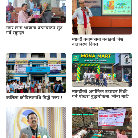
मगर खाम भाषामा पठनपाठन सुरु
गर्दै रघुगङ्गा
म्याग्दी क्याम्पसमा मनाइयो विश्व
वातावरण दिवस
म्याग्दीको अर्गानिक उत्पादन बिक्री
गर्न पोखरा बुद्धचोकमा ‘मोना मार्ट’
कलिला कोपिलामाथि गिद्धे नजर !