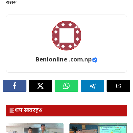
रासस
Benionline .com.np
थप खवरहरु