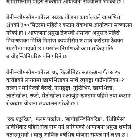
खामभित्तामा पहिरो रोकथाम आयोजना सञ्चालन भएको छ ।
बेनी–जोमसोम–कोरला सडक योजना कार्यालयले खामभित्ता
क्षेत्रको ३०० मिटरमा पहिरो र कटान रोकथाम आयोजना सञ्चालन
गरेको हो । आयोजना प्रमुख तेजस्वी शर्माका अनुसार पहिरो
नियन्त्रणका निम्ति निर्माण कम्पनीसँग रु सात करोडमा ठेक्का
सम्झौता भएको छ । पर्खाल निर्माणको काम सकिएपछि
बायोइन्जिनियरिङ पनि गरिने छ ।
बेनी–जोमसोम–कोरला ७६ किलोमिटर सडकअन्तर्गत रु २५
करोडको लागतमा खामभित्ताका साथै रघुगङ्गा गाउँपालिका–२
तल्लो र माथिल्लो बैसरी, नागढुङ्गा, गुइँठेभिर, खामभित्ता,
लाटोखोला, रुप्से, सेतोखोला र लार्जुङ खण्डमा पहिरो तथा कटान
रोकथाम योजना सञ्चालन गरेको छ ।
‘रक एङ्करिङ’, ‘पलम पर्खाल’, ‘बायोइन्जिनियरिङ’, ‘थ्रिडिमेस’
प्रविधिबाट पहिरो रोकथाम गर्न लागिएको आयोजना प्रमुख शर्माले
बताउनुभयो । चालु आर्थिक वर्षभित्र योजना सम्पन्न गर्ने लक्ष्य छ ।