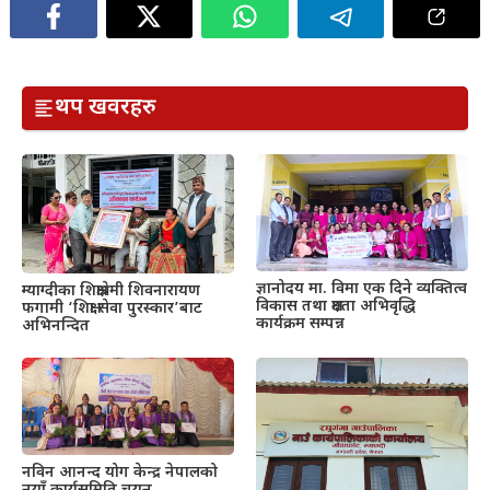
थप खवरहरु
ज्ञानोदय मा. विमा एक दिने व्यक्तित्व
म्याग्दीका शिक्षाप्रेमी शिवनारायण
विकास तथा क्षमता अभिवृद्धि
फगामी ‘शिक्षा सेवा पुरस्कार’बाट
कार्यक्रम सम्पन्न
अभिनन्दित
नविन आनन्द योग केन्द्र नेपालको