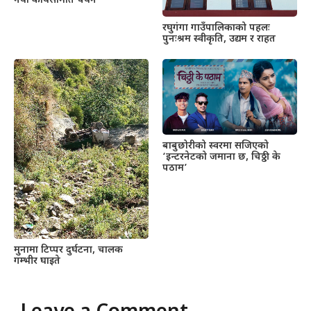
नयाँ कार्यसमिति चयन
रघुगंगा गाउँपालिकाको पहलः
पुनःश्रम स्वीकृति, उद्यम र राहत
बाबुछोरीको स्वरमा सजिएको
‘इन्टरनेटको जमाना छ, चिठ्ठी के
पठाम’
मुनामा टिप्पर दुर्घटना, चालक
गम्भीर घाइते