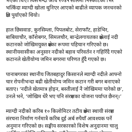
भएका थिए। त्यसभन्दा अघि २०४५ सालमा निस्कोटको भिर
भत्किँदा म्याग्दी खोला थुनिएर आएको बाढीले व्यापक जनधनको
क्षति पुर्याएको थियो।
हाल छिसवाङ, कुरसिम्ला, पिपलबोट, सेराफाँट, हाडेभिर,
बाबियाचौर, काँशेबगर, सिमलचौर, बान्द्रेलगायतका क्षेत्रलाई नदी
कटानको जोखिमयुक्त क्षेत्रका रूपमा पहिचान गरिएको छ।
स्थानीयवासीका अनुसार नदीको बहाव परिवर्तन र गहिरिँदै गएको
कटानले खेतीयोग्य जमिन बगरमा परिणत हुँदै गएको छ।
पानाबगरका स्थानीय जितबहादुर किसानले म्याग्दी नदीले आफ्नो
चार रोपनीभन्दा बढी खेतीयोग्य जमिन कटान गरी बगर बनाएको
बताए। ‘नदीले खेतमात्र होइन, बस्तीलाई नै जोखिममा पारेको छ’,
उनले भने, ‘जोखिम धेरै भए पनि संरक्षणका योजना पर्याप्त छैनन्।’
म्याग्दी नदीको करिब १० किलोमिटर तटीय क्षेत्रमा स्थायी संरक्षण
संरचना निर्माण गर्नमात्रै करिब दुई अर्ब रुपैयाँ आवश्यक पर्ने
अनुमान गरिएको छ। सङ्घीय सरकारको विशेष अनुदानमा चालु