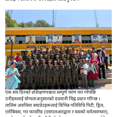
एक सय दिनको प्रशिक्षणपश्चात सम्पूर्ण चरण पार गरेपछि
उनीहरुलाई योग्यताअनुसारको दज्र्यानी चिह्न प्रदान गरिन्छ ।
तालिम अवधिमा क्याडेटहरूलाई विभिन्न गतिविधि पिटी, ड्रिल,
एरोबिक्स, गन फायरिङ (एसएलआरद्वारा र यसको मर्मतसम्भार),