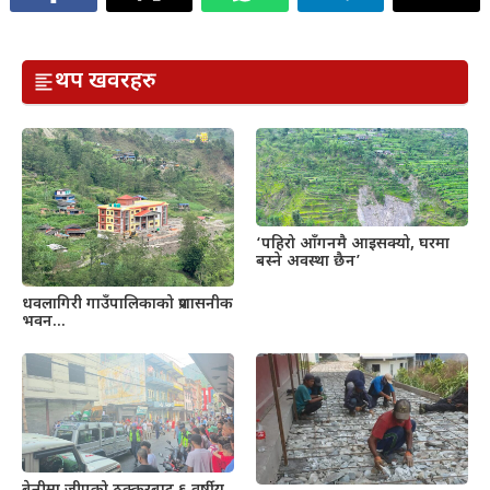
थप खवरहरु
‘पहिरो आँगनमै आइसक्यो, घरमा
बस्ने अवस्था छैन’
धवलागिरी गाउँपालिकाको प्रशासनीक
भवन…