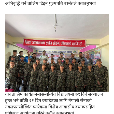
अभिवृद्धि गर्न तालिम दिइने गुल्मपति वस्नेतले बताउनुभयो ।
यस तालिम कार्यक्रममासम्बन्धित विद्यालयमा ७९ दिने सञ्चालन
हुन्छ भने बाँकी २१ दिन क्याडेटका लागि नेपाली सेनाको
नवलपरासीस्थित ब्यारेकमा विशेष आवासीय क्याम्पसहित
प्रशिक्षण आयोजना गरिने उहाँले बताउनुभयो ।