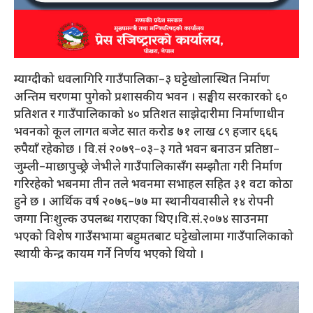
म्याग्दीको धवलागिरि गाउँपालिका–३ घट्टेखोलास्थित निर्माण
अन्तिम चरणमा पुगेको प्रशासकीय भवन । सङ्घीय सरकारको ६०
प्रतिशत र गाउँपालिकाको ४० प्रतिशत साझेदारीमा निर्माणाधीन
भवनको कूल लागत बजेट सात करोड ७१ लाख ८९ हजार ६६६
रुपैयाँ रहेकोछ । वि.सं २०७९–०३–३ गते भवन बनाउन प्रतिष्ठा–
जुम्ली–माछापुच्छ्रे जेभीले गाउँपालिकासँग सम्झौता गरी निर्माण
गरिरहेको भबनमा तीन तले भवनमा सभाहल सहित ३१ वटा कोठा
हुने छ । आर्थिक वर्ष २०७६–७७ मा स्थानीयवासीले १४ रोपनी
जग्गा निःशुल्क उपलब्ध गराएका थिए।वि.सं.२०७४ साउनमा
भएको विशेष गाउँसभामा बहुमतबाट घट्टेखोलामा गाउँपालिकाको
स्थायी केन्द्र कायम गर्ने निर्णय भएको थियो ।