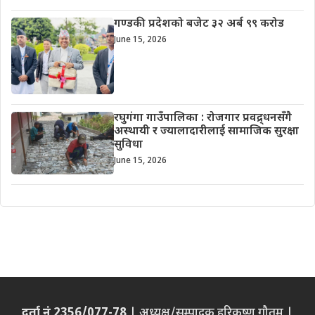
गण्डकी प्रदेशको बजेट ३२ अर्ब ९९ करोड
June 15, 2026
रघुगंगा गाउँपालिका : रोजगार प्रवद्र्धनसँगै
अस्थायी र ज्यालादारीलाई सामाजिक सुरक्षा
सुविधा
June 15, 2026
दर्ता नं 2356/077-78
| अध्यक्ष/सम्पादक हरिकृष्ण गौतम |