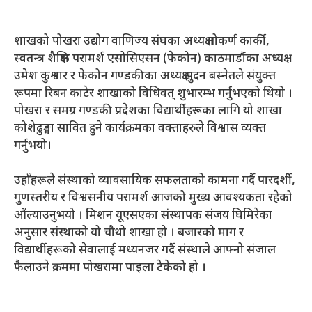
शाखको पोखरा उद्योग वाणिज्य संघका अध्यक्ष गोकर्ण कार्की,
स्वतन्त्र शैक्षिक परामर्श एसोसिएसन (फेकोन) काठमाडौंका अध्यक्ष
उमेश कुश्वार र फेकोन गण्डकीका अध्यक्ष सुदन बस्नेतले संयुक्त
रूपमा रिबन काटेर शाखाको विधिवत् शुभारम्भ गर्नुभएको थियो ।
पोखरा र समग्र गण्डकी प्रदेशका विद्यार्थीहरूका लागि यो शाखा
कोशेढुङ्गा सावित हुने कार्यक्रमका वक्ताहरुले विश्वास व्यक्त
गर्नुभयो।
उहाँहरूले संस्थाको व्यावसायिक सफलताको कामना गर्दै पारदर्शी,
गुणस्तरीय र विश्वसनीय परामर्श आजको मुख्य आवश्यकता रहेको
औंल्याउनुभयो । मिशन यूएसएका संस्थापक संजय घिमिरेका
अनुसार संस्थाको यो चौथो शाखा हो । बजारको माग र
विद्यार्थीहरूको सेवालाई मध्यनजर गर्दै संस्थाले आफ्नो संजाल
फैलाउने क्रममा पोखरामा पाइला टेकेको हो ।