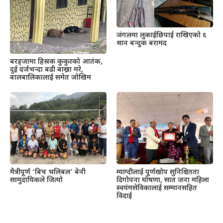
जंगलमा लुकाईछिपाई राखिएको ६
थान बन्दुक बरामद
बरङ्जामा हिस्रक कुकुरको आतंक,
दुई दर्जभन्दा बढी बाख्रा मरे,
बालबालिकालाई समेत जोखिम
मैत्रीपूर्ण ‘बिच भलिबल’ बेनी
म्याग्दीलाई पूर्णखोप सुनिश्चितता
सामुदायिकले जित्यो
दिगोपना घोषणा, सात जना महिला
स्वयंमसेविकालाई सम्मानसहित
विदाई