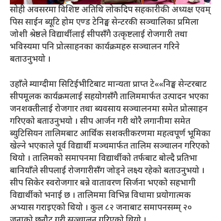
सोही अवसरमा विशिष्ट अतिथि लोकदिप सहकारीकी अध्यक्ष एवम्
पिस साईन ब्यूटि होम एण्ड टेनिङ्घ सेन्टरकी सञ्चालिका प्रमिला
जोशी श्रेष्ठले विद्यार्थीलाई सीपसँगै उत्कृष्टलाई रोजगारी तथा
भविस्यमा पनि प्रोत्साहनका कार्यक्रमहरु सञ्चालन गरिने
बताउनुभयो ।
उहाँले म्याग्दीमा सिटिईभीटिबाट मान्यता प्राप्त टे««निङ्घ सेन्टरबाट
सीपमूलक कार्यक्रमलाई सहयोगसँगै तालिममार्फत उत्पादन भएका
जनशक्तीलाई रोजगार तथा ब्यवसाय सञ्चालनमा समेत प्रोत्साहन
गरिएको बताउनुभयो । सीप आर्जन गरी थोरै लगानीमा समेत
ब्युटिसियन तालिमबाट आर्थिक सशक्तीकरणमा महत्वपूर्ण भूमिका
खेल्ने भएकाले पूर्व विद्यार्थी मञ्चमार्फत तालिम सञ्चालन गरिएको
थियो । तालिमको समापनमा विद्यार्थीको तर्फबाट बोल्दै प्रतिभा
बानियाँले सीपलाई रोजगारीसँग जोड्ने लक्ष्य रहेको बताउनुभयो ।
सीप सिकेर स्वरोजगार बन्ने वातावरण सिर्जना भएको सहभागी
विद्यार्थीको भनाई छ । तालिममा विभिन्न विधामा प्रयोगात्मक
अभ्यास गराइएको थियो । कुल ८२ जनाबाट समापनसम्म् २०
जनाको छनौट गरी सञ्चालन गरिएको थियो ।