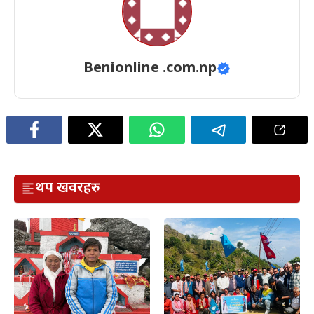
Benionline .com.np
थप खवरहरु