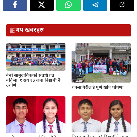
थप खवरहरु
बेनी सामुदायिकको सतप्रतिशत
नतिजा, १ सय १७ जना विद्यार्थी नै
उत्तीर्ण
धवलागिरीलाई पूर्ण खोप घोषणा