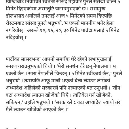
म्याग्दीबाट निर्वाचित स्वतन्त्र सांसद महावीर पुनले संसद्मा बोल्न ५
मिनेट दिइएकोमा असन्तुष्टि जनाउनुभएको छ । सभामुख
डोलप्रसाद अर्यालले उनलाई आज ५ मिनेटको समय दिएपछि
रोस्टमबाट सांसद पुनले भन्नुभयो,‘म एक्लो माननीय भनेर हेला
नगरियोस् । अरूले १०, १५, २०, ३० मिनेट पाउँदा मलाई ५ मिनेट
नदिइयोस् ।’
पार्टीका सांसदभन्दा आफ्नो समर्थक धेरै रहेको सभामुखलाई
स्मरण गराउनुभएको थियो । ‘मेरो समर्थन धेरै छन् नेपालमा । म
एक्लो छैन । सारा नेपालीले चिन्छन् । ५ मिनेट स्वीकार्य छैन,’ पुनले
भन्नुभयो । त्यसपछि आफू मन्त्री भएको बेला ल्याउन लागेको
अध्यादेश अहिलेको सरकारले पनि नल्याएको बताउनुभयो । ‘तीन
वटा अध्यादेश ल्याउन खोजेको थिएँ । त्यतिबेल गर्न खोजेको,
सकिएन,’ उहाँले भन्नुभयो । ‘सरकारले ८ वटा अध्यादेश ल्यायो तर
मैले ल्याउन खोजेको आएको छैन ।’