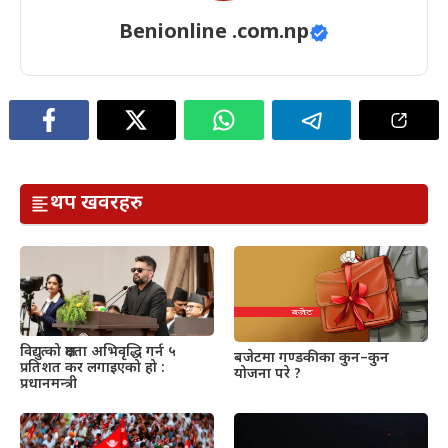
Benionline .com.np
थप खवरहरु
विद्युत्को क्षमता अभिवृद्धि गर्न ५
बजेटमा गण्डकीका कुन–कुन
प्रतिशत कर लगाइएको हो :
योजना परे ?
प्रधानमन्त्री