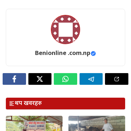
Benionline .com.np
थप खवरहरु