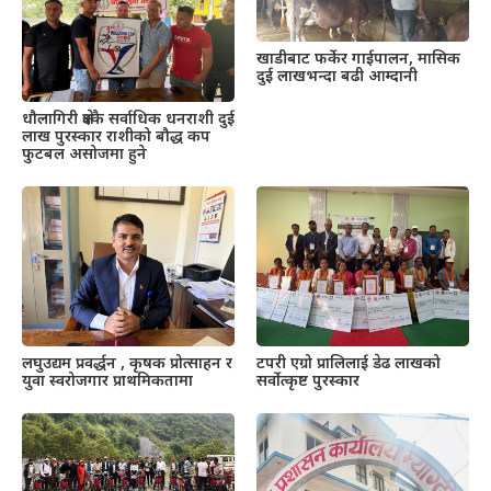
खाडीबाट फर्केर गाईपालन, मासिक
दुई लाखभन्दा बढी आम्दानी
धौलागिरी क्षेत्रकै सर्वाधिक धनराशी दुई
लाख पुरस्कार राशीको बौद्ध कप
फुटबल असोजमा हुने
लघुउद्यम प्रवर्द्धन , कृषक प्रोत्साहन र
टपरी एग्रो प्रालिलाई डेढ लाखको
युवा स्वरोजगार प्राथमिकतामा
सर्वोत्कृष्ट पुरस्कार