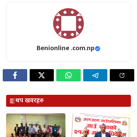
Benionline .com.np
थप खवरहरु