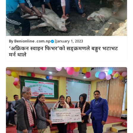
By
Benionline .com.np
|
January 1, 2023
‘अफ्रिकन स्वाइन फिभर’को सङ्क्रमणले बङ्गुर भटाभट
मर्न थाले