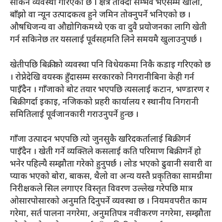
सकिने व्यवस्था गरिएको छ । क्षेत्र तोक्दा सम्भव भएसम्म खाली,
बाँझो वा न्यून उत्पादकत्व हुने जमिन तोक्नुपर्ने भनिएको छ ।
औषधिजन्य वा औद्योगिकमध्ये एक वा दुवै प्रयोजनका लागि खेती
गर्न सकिनेछ तर यसलाई पूर्वसहमति लिने समयमै खुलाउनुपर्छ ।
खेतीपछि बिक्रीको व्यवस्था पनि विधेयकमा निकै कडाइ गरिएको छ
। रोप्नेदेखि वयस्क हुँदासम्म सरकारको निगरानीबिना केही गर्न
पाइँदैन । गाँजाको बोट तयार भएपछि त्यसलाई कटान, भण्डारण र
बिक्री गर्दा इकाइ, नजिकको प्रहरी कार्यालय र स्थानीय निगरानी
समितिलाई पूर्वजानकारी गराउनुपर्ने हुन्छ ।
गाँजा उत्पादन भएपछि त्यो जुनसुकै खरिदकर्तालाई बिक्री गर्न
पाइँदैन । खेती गर्ने व्यक्तिले कसलाई कति परिमाण बिक्री गर्ने हो
भनेर पहिल्यै सम्झौता गरेको हुनुपर्छ । लोड भएको ढुवानी सवारी वा
प्याक भएको बोरा, बाकस, थैलो वा अन्य यस्तै प्रकृतिका सामग्रीमा
निरीक्षकले सिल लगाएर विस्तृत विवरण उल्लेख गरेपछि मात्र
ओसारपोसारको अनुमति दिनुपर्ने व्यवस्था छ । नियमवपरीत काम
गरेमा, सर्त पालना नगरेमा, अनुमतिपत्र नवीकरण नगरेमा, सम्झौता