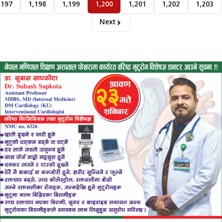
,197
1,198
1,199
1,200
1,201
1,202
1,203
Next