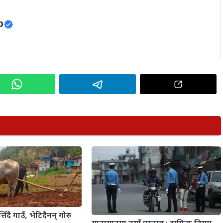
p
तिँदै गाउँ, भेटिदैनन् गोरु