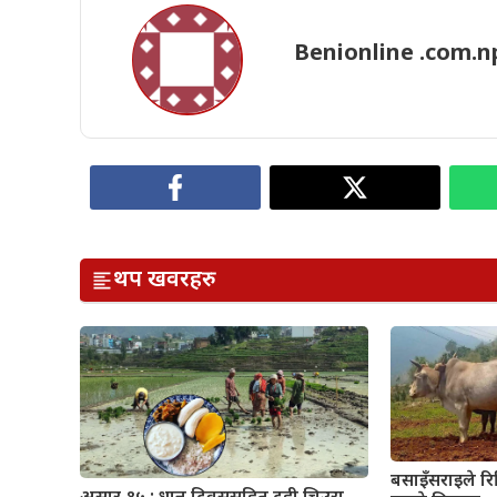
Benionline .com.n
थप खवरहरु
बसाइँसराइले रित्