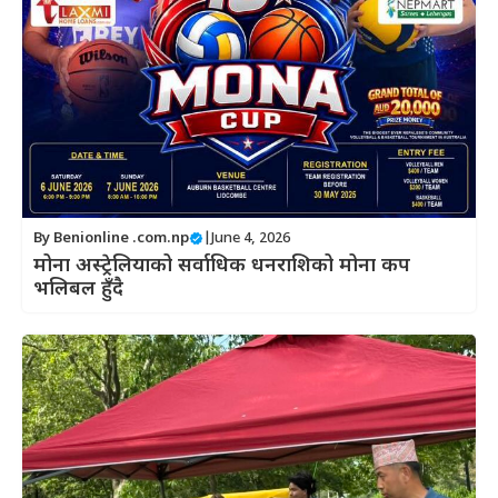
By
Benionline .com.np
|
June 4, 2026
मोना अस्ट्रेलियाको सर्वाधिक धनराशिको मोना कप
भलिबल हुँदै